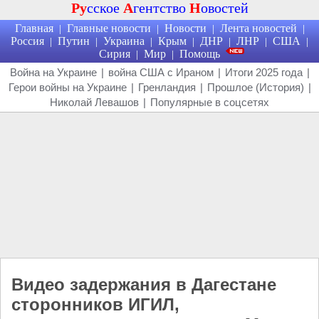
Ру
сское
А
гентство
Н
овостей
Главная
Главные новости
Новости
Лента новостей
|
|
|
|
Россия
Путин
Украина
Крым
ДНР
ЛНР
США
|
|
|
|
|
|
|
Сирия
Мир
Помощь
|
|
Война на Украине
|
война США с Ираном
|
Итоги 2025 года
|
Герои войны на Украине
|
Гренландия
|
Прошлое (История)
|
Николай Левашов
|
Популярные в соцсетях
Видео задержания в Дагестане
сторонников ИГИЛ,