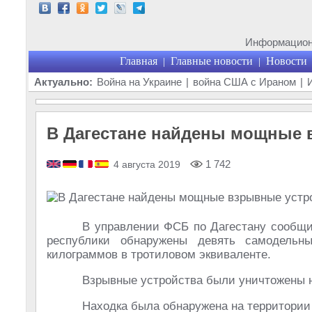
Информационн
Главная
Главные новости
Новости
|
|
Актуально:
Война на Украине
|
война США с Ираном
|
В Дагестане найдены мощные 
1 742
4 августа 2019
В управлении ФСБ по Дагестану сообщил
республики обнаружены девять самодель
килограммов в тротиловом эквиваленте.
Взрывные устройства были уничтожены н
Находка была обнаружена на территории