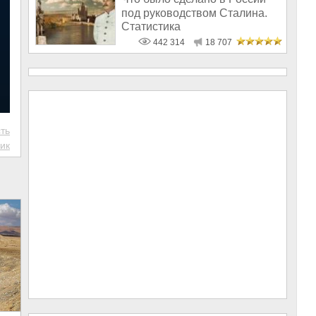
под руководством Сталина.
Статистика
442 314
18 707
ть
ик