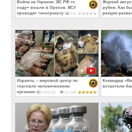
Война на Украине: ВС РФ «с
Жаркий авгус
ходу» вошли в Орехов. ВСУ
рубеж. Как б
проводят «контрнаступ»
рекция разва
143
Израиль – мировой центр по
Командир «Вит
торговле человеческими
встретили ба
органами
3 015 151
111 055