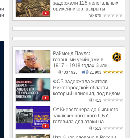
задержали 128 нелегальных
ми
оружейников, вскрыты
ми
десятки подполь
875
Раймонд Паулс:
главными убийцами в
1917 – 1918 годах были
латыши и евреи, а не русс
337 925
21 903
ФСБ задержала жителя
Нижегородской области,
который шпионил, под видом
логиста
413
От Киевстонера до бывшего
заключённого: кого СБУ
готовила для атаки на
оборонный за
513
Что было сделано в России