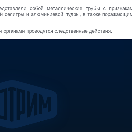
едставляли собой металлические трубы с признака
й селитры и алюминиевой пудры, в также поражающи
 органами проводятся следственные действия.