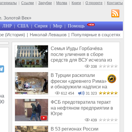
материалы
|
Ссылки
|
Зарубки
|
Молва
|
Книги
|
О проекте
|
Контакты
. Золотой Век»
ЛНР
США
Сирия
Мир
Помощь
|
|
|
|
е (История)
|
Николай Левашов
|
Популярные в соцсетях
Семья Иуды Горбачёва
после уличения в сборе
средств для ВСУ исчезла из
общего поля
338
В Турции раскопали
фрески «древнего Рима»
и обнаружили надписи на
Русском!
612 454
31 323
на
90
ФСБ предотвратила теракт
на нефтяном предприятии в
Югре
439
В 53 регионах России