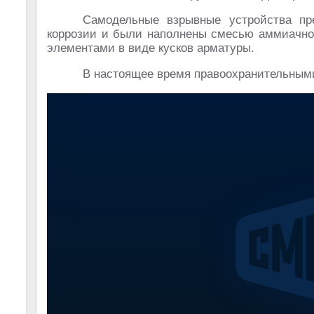
Самодельные взрывные устройства пр
коррозии и были наполнены смесью аммиачно
элементами в виде кусков арматуры.
В настоящее время правоохранительными