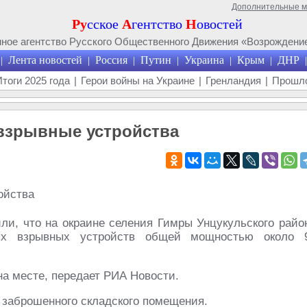
Дополнительные 
Ру
сское
А
гентство
Н
овостей
ое агентство Русского Общественного Движения «Возрождение
Лента новостей
Россия
Путин
Украина
Крым
ДНР
|
|
|
|
|
|
|
Итоги 2025 года
|
Герои войны на Украине
|
Гренландия
|
Прошло
взрывные устройства
и, что на окраине селения Гимры Унцукульского райо
ных взрывных устройств общей мощностью около 
а месте, передает РИА Новости.
 заброшенного складского помещения.