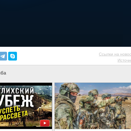
Ссылки на новос
Источн
ба