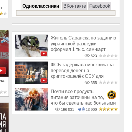
Одноклассники
ВКонтакте
Facebook
от
Житель Саранска по заданию
украинской разведки
оформил 1 тыс. сим-карт
623
ФСБ задержала москвича за
перевод денег на
криптокошелёк СБУ для
ла
финансирования див
355
Почти все продукты
питания заточены на то,
что бы сделать нас больными
и бесплодным
196 031
13 900