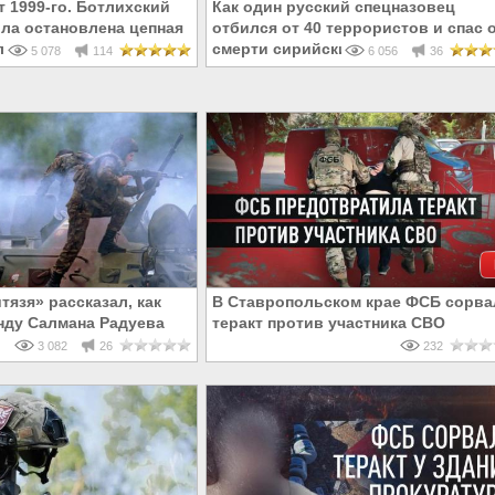
т 1999-го. Ботлихский
Как один русский спецназовец
ыла остановлена цепная
отбился от 40 террористов и спас 
ла России
смерти сирийский город
5 078
114
6 056
36
язя» рассказал, как
В Ставропольском крае ФСБ сорва
нду Салмана Радуева
теракт против участника СВО
3 082
26
232