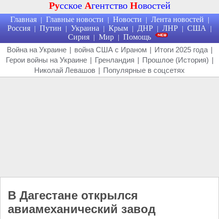
Ру
сское
А
гентство
Н
овостей
Главная
Главные новости
Новости
Лента новостей
|
|
|
|
Россия
Путин
Украина
Крым
ДНР
ЛНР
США
|
|
|
|
|
|
|
Сирия
Мир
Помощь
|
|
Война на Украине
|
война США с Ираном
|
Итоги 2025 года
|
Герои войны на Украине
|
Гренландия
|
Прошлое (История)
|
Николай Левашов
|
Популярные в соцсетях
В Дагестане открылся
авиамеханический завод