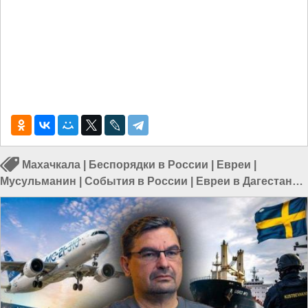
Махачкала
|
Беспорядки в России
|
Евреи
|
Мусульманин
|
События в России
|
Евреи в Дагестане
|
Происшествия в России
|
Евреи в России