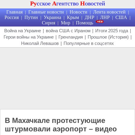
Ру
сское
А
гентство
Н
овостей
Главная
Главные новости
Новости
Лента новостей
|
|
|
|
Россия
Путин
Украина
Крым
ДНР
ЛНР
США
|
|
|
|
|
|
|
Сирия
Мир
Помощь
|
|
Война на Украине
|
война США с Ираном
|
Итоги 2025 года
|
Герои войны на Украине
|
Гренландия
|
Прошлое (История)
|
Николай Левашов
|
Популярные в соцсетях
В Махачкале протестующие
штурмовали аэропорт – видео