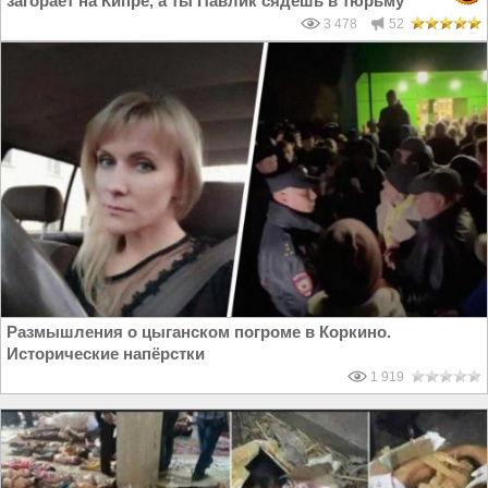
загорает на Кипре, а ты Павлик сядешь в тюрьму
3 478
52
Размышления о цыганском погроме в Коркино.
Исторические напёрстки
1 919