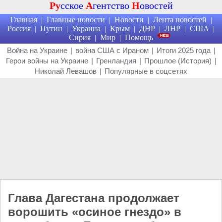
Ру
сское
А
гентство
Н
овостей
Главная
Главные новости
Новости
Лента новостей
|
|
|
|
Россия
Путин
Украина
Крым
ДНР
ЛНР
США
|
|
|
|
|
|
|
Сирия
Мир
Помощь
|
|
Война на Украине
|
война США с Ираном
|
Итоги 2025 года
|
Герои войны на Украине
|
Гренландия
|
Прошлое (История)
|
Николай Левашов
|
Популярные в соцсетях
Глава Дагестана продолжает
ворошить «осиное гнездо» в