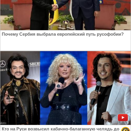
Почему Сербия выбрала европейский путь русофобии?
Кто на Руси возвысил кабачно-балаганную челядь до