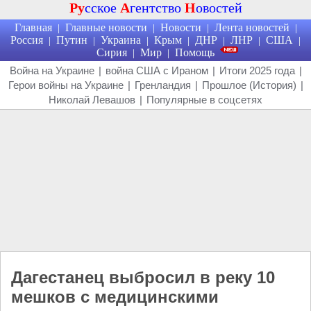
Ру
сское
А
гентство
Н
овостей
Главная
Главные новости
Новости
Лента новостей
|
|
|
|
Россия
Путин
Украина
Крым
ДНР
ЛНР
США
|
|
|
|
|
|
|
Сирия
Мир
Помощь
|
|
Война на Украине
|
война США с Ираном
|
Итоги 2025 года
|
Герои войны на Украине
|
Гренландия
|
Прошлое (История)
|
Николай Левашов
|
Популярные в соцсетях
Дагестанец выбросил в реку 10
мешков с медицинскими