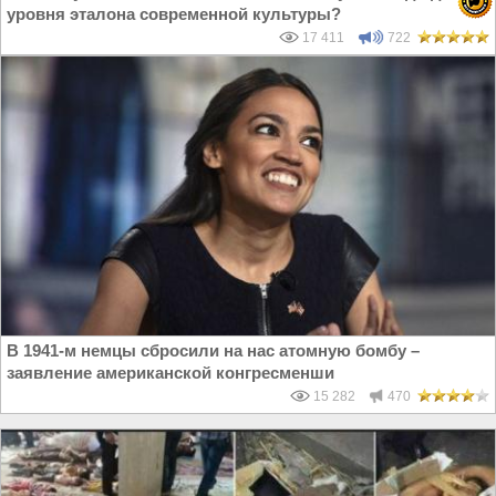
уровня эталона современной культуры?
17 411
722
В 1941-м немцы сбросили на нас атомную бомбу –
заявление американской конгресменши
15 282
470