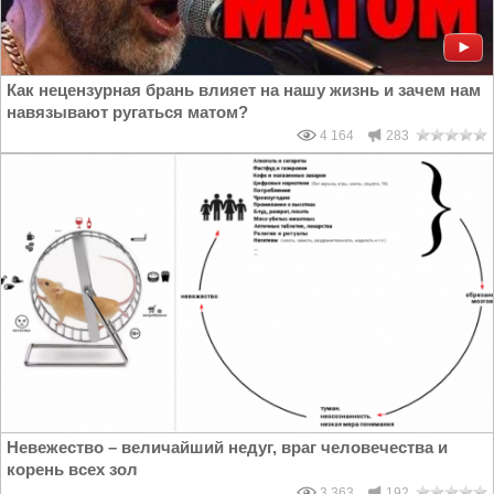
Как нецензурная брань влияет на нашу жизнь и зачем нам
навязывают ругаться матом?
4 164
283
Невежество – величайший недуг, враг человечества и
корень всех зол
3 363
192