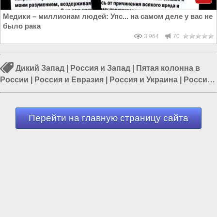
Медики – миллионам людей: Упс... на самом деле у вас не
было рака
3 964
70
Дикий Запад
|
Россия и Запад
|
Пятая колонна в
России
|
Россия и Евразия
|
Россия и Украина
|
Россия
и Европа
|
Власть паразитов
Перейти на главную страницу сайта