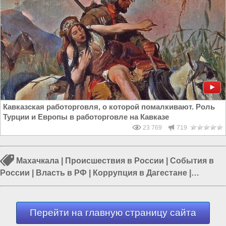
Кавказская работорговля, о которой помалкивают. Роль
Турции и Европы в работорговле на Кавказе
23 769
719
Махачкала
|
Происшествия в России
|
События в
России
|
Власть в РФ
|
Коррупция в Дагестане
|
Коррупция в России
|
Борьба с терроризмом
Перейти на главную страницу сайта