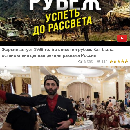
Жаркий август 1999-го. Ботлихский рубеж. Как была
остановлена цепная рекция развала России
5 080
114