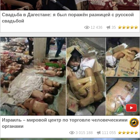
Свадьба в Дагестане: я был поражён разницей с русской
свадьбой
12 436
35
Израиль – мировой центр по торговле человеческими
органами
3 015 188
111 055