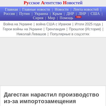
Ру
сское
А
гентство
Н
овостей
Главная
Главные новости
Новости
Лента новостей
|
|
|
|
Россия
Путин
Украина
Крым
ДНР
ЛНР
США
|
|
|
|
|
|
|
Сирия
Мир
Помощь
|
|
Война на Украине
|
война США с Ираном
|
Итоги 2025 года
|
Герои войны на Украине
|
Гренландия
|
Прошлое (История)
|
Николай Левашов
|
Популярные в соцсетях
Дагестан нарастил производство
из-за импортозамещения