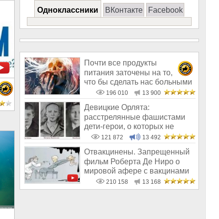
Одноклассники
ВКонтакте
Facebook
Почти все продукты
питания заточены на то,
что бы сделать нас больными
и бесплодным
196 010
13 900
Девицкие Орлята:
расстрелянные фашистами
дети-герои, о которых не
рассказывают в шк
121 872
13 492
Отвакцинены. Запрещенный
фильм Роберта Де Ниро о
мировой афере с вакцинами
210 158
13 168