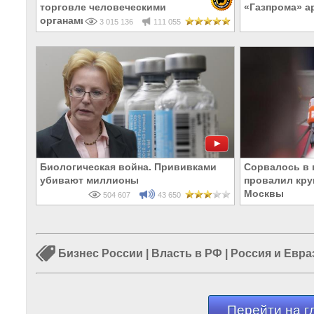
торговле человеческими
«Газпрома» а
органами
3 015 136
111 055
Биологическая война. Прививками
Сорвалось в 
убивают миллионы
провалил кру
Москвы
504 607
43 650
Бизнес России
|
Власть в РФ
|
Россия и Евра
Перейти на г