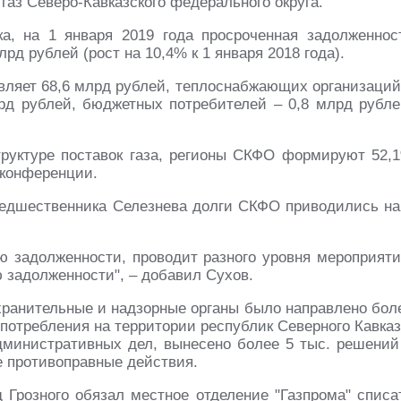
газ Северо-Кавказского федерального округа.
ка, на 1 января 2019 года просроченная задолженнос
д рублей (рост на 10,4% к 1 января 2018 года).
вляет 68,6 млрд рублей, теплоснабжающих организаций
лрд рублей, бюджетных потребителей – 0,8 млрд рубле
труктуре поставок газа, регионы СКФО формируют 52,
-конференции.
редшественника Селезнева долги СКФО приводились на
 задолженности, проводит разного уровня мероприяти
 задолженности", – добавил Сухов.
охранительные и надзорные органы было направлено бол
опотребления на территории республик Северного Кавказ
дминистративных дел, вынесено более 5 тыс. решений
е противоправные действия.
 Грозного обязал местное отделение "Газпрома" списа