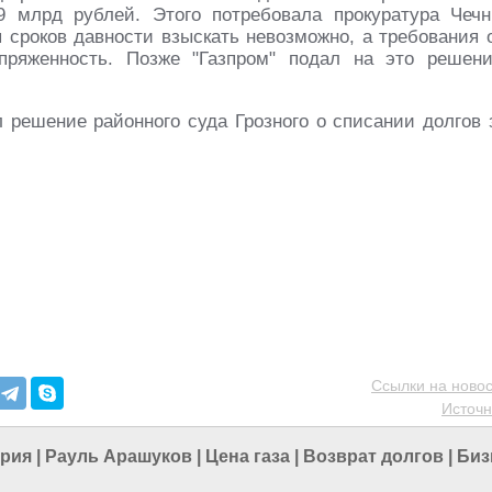
9 млрд рублей. Этого потребовала прокуратура Чечн
я сроков давности взыскать невозможно, а требования 
пряженность. Позже "Газпром" подал на это решен
 решение районного суда Грозного о списании долгов 
Ссылки на новос
Источн
ария
|
Рауль Арашуков
|
Цена газа
|
Возврат долгов
|
Биз