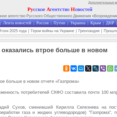
Дополнительные 
Ру
сское
А
гентство
Н
овостей
ое агентство Русского Общественного Движения «Возрождение
Лента новостей
Россия
Путин
Украина
Крым
ДНР
|
|
|
|
|
|
|
Итоги 2025 года
|
Герои войны на Украине
|
Гренландия
|
Прошло
з оказались втрое больше в новом
лженность потребителей СКФО составила почти 100 мл
адий Сухов, сменивший Кирилла Селезнева на пос
реработки газа и жидких углеводородов) "Газпрома", п