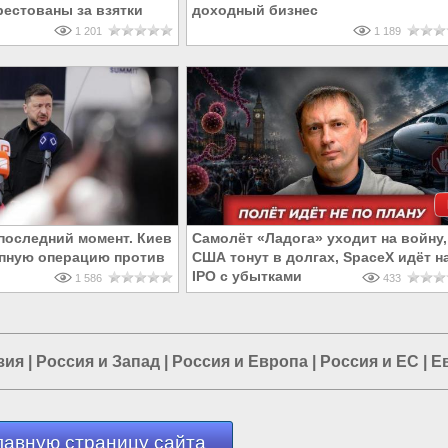
рестованы за взятки
доходный бизнес
1 201
1 189
последний момент. Киев
Самолёт «Ладога» уходит на войну,
пную операцию против
США тонут в долгах, SpaceX идёт н
IPO с убытками
1 586
433
зия
|
Россия и Запад
|
Россия и Европа
|
Россия и ЕС
|
Е
лавную страницу сайта