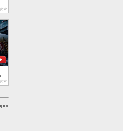
а
вропа