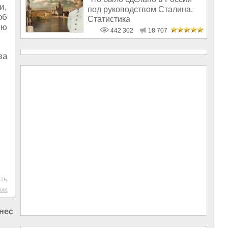
и,
под руководством Сталина.
об
Статистика
ию
442 302
18 707
за
ть
ик
нес в России