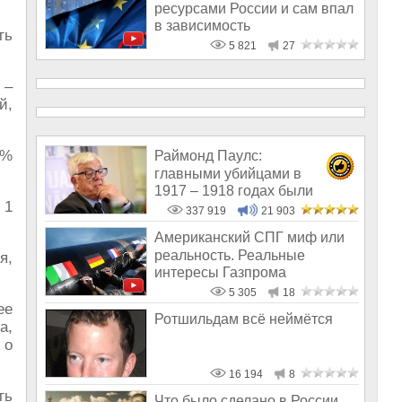
ресурсами России и сам впал
в зависимость
ть
5 821
27
 –
й,
1%
Раймонд Паулс:
главными убийцами в
1917 – 1918 годах были
 1
латыши и евреи, а не русс
337 919
21 903
Американский СПГ миф или
реальность. Реальные
я,
интересы Газпрома
5 305
18
ее
Ротшильдам всё неймётся
а,
 о
16 194
8
ть
Что было сделано в России