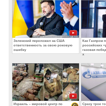
Зеленский переложил на США
Как Газпром 
ответственность за свою роковую
российских 
ошибку
газовая побед
х
Израиль – мировой центр по
Сразу трое т