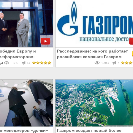
победил Европу и
Расследование: на кого работает
«реформаторов»:
российская компания Газпром
а России ковалась в 90-
1 655
14
3 383
7
оп-менеджеров «дочки»
Газпром создает новый более