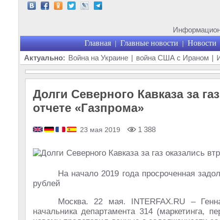
Информационн
Главная
Главные новости
Новости
|
|
Актуально:
Война на Украине
|
война США с Ираном
|
Долги Северного Кавказа за га
отчете «Газпрома»
1 388
23 мая 2019
На начало 2019 года просроченная задо
рублей
Москва. 22 мая. INTERFAX.RU – Генн
начальника департамента 314 (маркетинга, пе