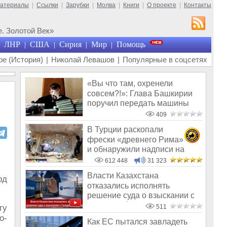
материалы
|
Ссылки
|
Зарубки
|
Молва
|
Книги
|
О проекте
|
Контакты
. Золотой Век»
ЛНР
США
Сирия
Мир
Помощь
|
|
|
|
е (История)
|
Николай Левашов
|
Популярные в соцсетях
«Вы что там, охренели
совсем?!»: Глава Башкирии
поручил передать машины
мэрии «Защи
409
В Турции раскопали
фрески «древнего Рима»
и обнаружили надписи на
Русском!
612 448
31 323
Власти Казахстана
рд
отказались исполнять
решение суда о взыскании с
Газпрома $1,4 млр
ту
511
о-
Как ЕС пытался завладеть