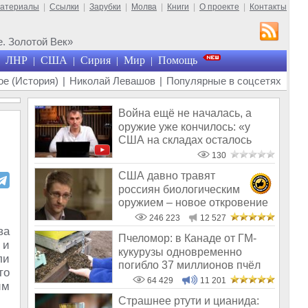
материалы
|
Ссылки
|
Зарубки
|
Молва
|
Книги
|
О проекте
|
Контакты
. Золотой Век»
ЛНР
США
Сирия
Мир
Помощь
|
|
|
|
е (История)
|
Николай Левашов
|
Популярные в соцсетях
Война ещё не началась, а
оружие уже кончилось: «у
США на складах осталось
менее 100
130
США давно травят
россиян биологическим
оружием – новое откровение
Эдварда Сноудена
246 223
12 527
ва
Пчеломор: в Канаде от ГМ-
 и
кукурузы одновременно
ли
погибло 37 миллионов пчёл
то
64 429
11 201
им
Страшнее ртути и цианида: