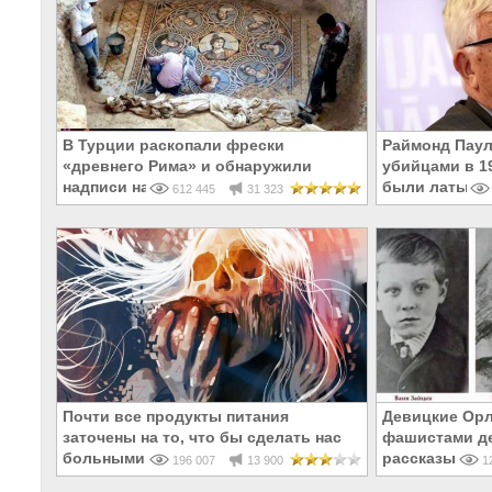
В Турции раскопали фрески
Раймонд Паул
«древнего Рима» и обнаружили
убийцами в 19
надписи на Русском!
были латыши 
612 445
31 323
Почти все продукты питания
Девицкие Орл
заточены на то, что бы сделать нас
фашистами де
больными и бесплодными
рассказывают
196 007
13 900
12