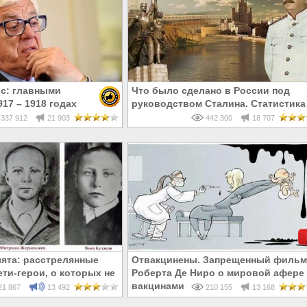
с: главными
Что было сделано в России под
17 – 1918 годах
руководством Сталина. Статистика
и евреи, а не русские
337 912
21 903
442 300
18 707
ята: расстрелянные
Отвакцинены. Запрещенный фильм
ти-герои, о которых не
Роберта Де Ниро о мировой афере 
 в школе
вакцинами
1 867
13 492
210 155
13 168