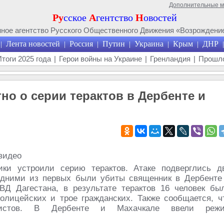
Дополнительные 
Ру
сское
А
гентство
Н
овостей
ое агентство Русского Общественного Движения «Возрождение
Лента новостей
Россия
Путин
Украина
Крым
ДНР
|
|
|
|
|
|
|
Итоги 2025 года
|
Герои войны на Украине
|
Гренландия
|
Прошло
тно о серии терактов в Дербенте и
ики устроили серию терактов. Атаке подверглись д
Одними из первых были убиты священник в Дербенте
Д Дагестана, в результате терактов 16 человек бы
олицейских и трое гражданских. Также сообщается, ч
ористов. В Дербенте и Махачкале ввели реж