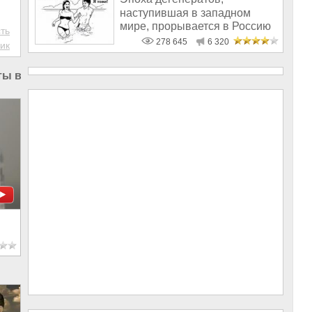
наступившая в западном
мире, прорывается в Россию
ть
278 645
6 320
ик
ты в России
|
Терроризм в России