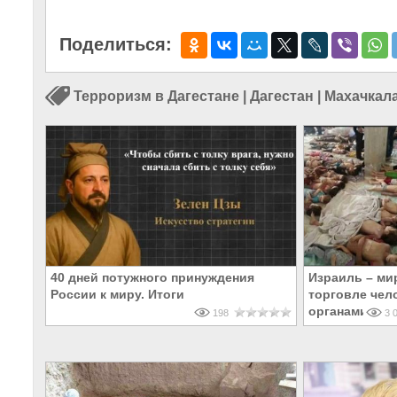
Поделиться:
Терроризм в Дагестане
|
Дагестан
|
Махачкал
40 дней потужного принуждения
Израиль – ми
России к миру. Итоги
торговле чел
органами
198
3 0