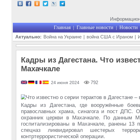
Информационн
Главная
Главные новости
Новости
|
|
Актуально:
Война на Украине
|
война США с Ираном
|
Кадры из Дагестана. Что извес
Махачкале
792
24 июня 2024
Кадры из Дагестана, где вооружённые боев
православных храма, синагога и пост ДПС. 
охранник церкви в Махачкале. По данным МВ
госпитализированы в Махачкале, ранены 13 п
спецназ ликвидировал шестерых терр
контртеррористической операции.