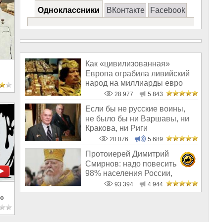
Одноклассники
ВКонтакте
Facebook
Как «цивилизованная»
Европа ограбила ливийский
народ на миллиарды евро
28 977
5 843
Если бы не русские воины,
не было бы ни Варшавы, ни
Кракова, ни Риги
20 076
5 689
Протоиерей Димитрий
Смирнов: надо повесить
98% населения России,
чтобы восторжество
93 394
4 944
с