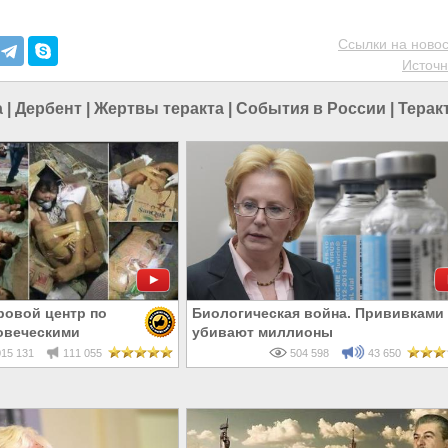
Ссылки на новос
Источн
а
|
Дербент
|
Жертвы теракта
|
События в России
|
Терак
ровой центр по
Биологическая война. Прививками
овеческими
убивают миллионы
15 131
111 055
504 598
43 650