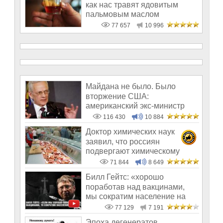
как нас травят ядовитым
пальмовым маслом
77 657
10 996
Майдана не было. Было
вторжение США:
американский экс-министр
написал открытое пись
116 430
10 884
Доктор химических наук
заявил, что россиян
подвергают химическому
геноциду
71 844
8 649
Билл Гейтс: «хорошо
поработав над вакцинами,
мы сократим население на
10-15%»
77 129
7 191
Эпоха дегенератов,