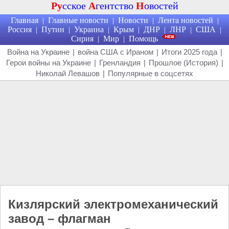
Ру
сское
А
гентство
Н
овостей
Главная
Главные новости
Новости
Лента новостей
|
|
|
|
Россия
Путин
Украина
Крым
ДНР
ЛНР
США
|
|
|
|
|
|
|
Сирия
Мир
Помощь
|
|
Война на Украине
|
война США с Ираном
|
Итоги 2025 года
|
Герои войны на Украине
|
Гренландия
|
Прошлое (История)
|
Николай Левашов
|
Популярные в соцсетях
Кизлярский электромеханический
завод – флагман