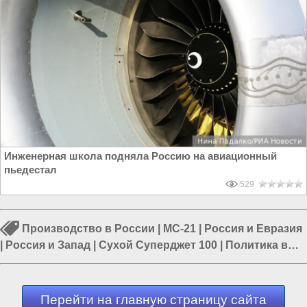
Инженерная школа подняла Россию на авиационный
пьедестал
529
Производство в России
|
МС-21
|
Россия и Евразия
|
Россия и Запад
|
Сухой Суперджет 100
|
Политика в
России
|
Власть в РФ
Перейти на главную страницу сайта