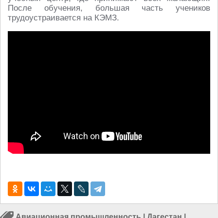
После обучения, большая часть учеников
трудоустраивается на КЭМЗ.
Авиационная промышленность
|
Дагестан
|