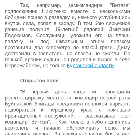
Так, например, замкомандира "Витязя"
подполковник Никитенко вместе с несколькими
бойцами пошел в разведку и, немного углубившись
внутрь села, попал в засаду. В том бою серьезное
ранение получил 19-летний рядовой Дмитрий
Евдокимов. Сослуживцы уложили его на плащ-
палатку и под шквальным огнем ползком
протащили два километра по вязкой грязи. Диму
доставили в госпиталь, но спасти не смогли. По
горькой иронии судьбы он родился и вырос в селе
Первомайском, но только
Курганской области
.
Открытое поле
"В первый день, когда мы проводили
рекогносцировку местности, командир первой роты
Буйнакской бригады предложил неплохой вариант:
подобраться к переднему краю с помощью
ирригационных сооружений, – рассказывает экс-
командир "Витязя". – Как только в небо поднялись
вертолеты и начали обстреливать село, мы
двинулись вперед. За несколько часов боя у нас