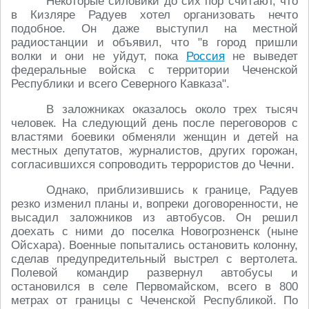
Некоторые силовики до сих пор считают, что
в Кизляре Радуев хотел организовать нечто
подобное. Он даже выступил на местной
радиостанции и объявил, что "в город пришли
волки и они не уйдут, пока
Россия
не выведет
федеральные войска с территории Чеченской
Республики и всего Северного Кавказа".
В заложниках оказалось около трех тысяч
человек. На следующий день после переговоров с
властями боевики обменяли женщин и детей на
местных депутатов, журналистов, других горожан,
согласившихся сопроводить террористов до Чечни.
Однако, приблизившись к границе, Радуев
резко изменил планы и, вопреки договоренности, не
высадил заложников из автобусов. Он решил
доехать с ними до поселка Новогрозненск (ныне
Ойсхара). Военные попытались остановить колонну,
сделав предупредительный выстрел с вертолета.
Полевой командир развернул автобусы и
остановился в селе Первомайском, всего в 800
метрах от границы с Чеченской Республикой. По