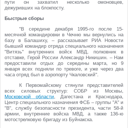
пути он захватил несколько омоновцев,
дежуривших на блокпосту.
Быстрые сборы
"В середине декабря 1995-го после 15-
месячной командировки в Чечню мы вернулись на
базу в Балашиху, – рассказывает РИА Новости
бывший командир отряда специального назначения
"Витязь" внутренних войск МВД, полковник в
отставке, Герой России Александр Никишин. – Нам
предоставили отдых до середины марта, но 9
января всех подняли по тревоге, и уже через два
часа отряд был в аэропорту Чкаловский".
К Первомайскому стянули представителей
всех силовых структур: СОБР из Москвы,
Московской области
, Дагестана и Краснодара,
Центр специального назначения ФСБ – группы "А" и
"В", службу безопасности президента, части 58-й
армии, внутренние войска МВД, а также 136-ю
мотострелковую бригаду из Буйнакска.