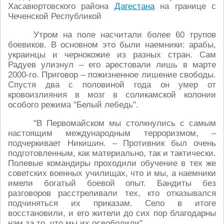
Хасавюртовского района
Дагестана
на границе с
Чеченской Республикой
Утром на поле насчитали более 60 трупов
боевиков. В основном это были наемники: арабы,
украинцы и чернокожие из разных стран. Сам
Радуев улизнул – его арестовали лишь в марте
2000-го. Приговор – пожизненное лишение свободы.
Спустя два с половиной года он умер от
кровоизлияния в мозг в соликамской колонии
особого режима "Белый лебедь".
"В Первомайском мы столкнулись с самым
настоящим международным терроризмом, –
подчеркивает Никишин. – Противник был очень
подготовленным, как материально, так и тактически.
Полевые командиры проходили обучение в тех же
советских военных училищах, что и мы, а наемники
имели богатый боевой опыт. Бандиты без
разговоров расстреливали тех, кто отказывался
подчиняться их приказам. Село в итоге
восстановили, и его жители до сих пор благодарны
нам за то, что мы их освободили".