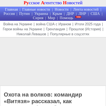
Ру
сское
А
гентство
Н
овостей
Главная
Главные новости
Новости
Лента новостей
|
|
|
|
Россия
Путин
Украина
Крым
ДНР
ЛНР
США
|
|
|
|
|
|
|
Сирия
Мир
Помощь
|
|
Война на Украине
|
война США с Ираном
|
Итоги 2025 года
|
Герои войны на Украине
|
Гренландия
|
Прошлое (История)
|
Николай Левашов
|
Популярные в соцсетях
Охота на волков: командир
«Витязя» рассказал, как