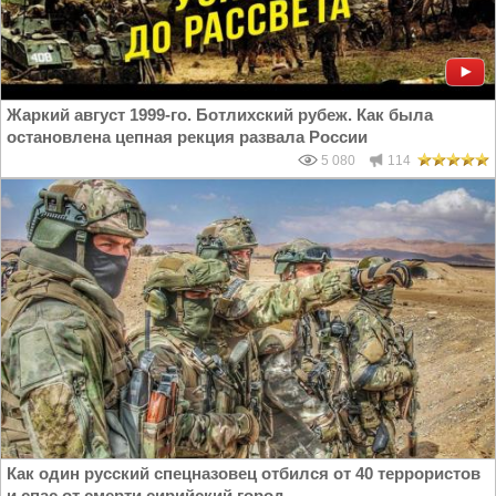
Жаркий август 1999-го. Ботлихский рубеж. Как была
остановлена цепная рекция развала России
5 080
114
Как один русский спецназовец отбился от 40 террористов
и спас от смерти сирийский город