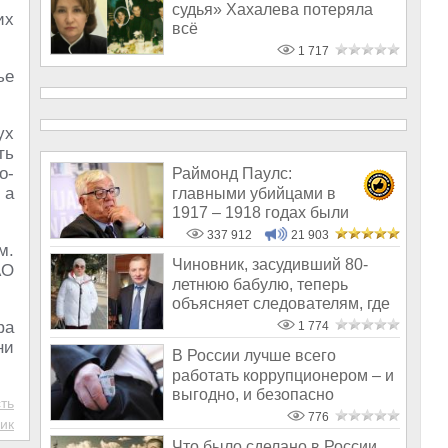
судья» Хахалева потеряла
их
всё
1 717
ье
ух
ть
о-
Раймонд Паулс:
 а
главными убийцами в
1917 – 1918 годах были
латыши и евреи, а не русс
337 912
21 903
м.
Чиновник, засудивший 80-
АО
летнюю бабулю, теперь
объясняет следователям, где
он взял 2
фа
1 774
ни
В России лучше всего
работать коррупционером – и
выгодно, и безопасно
ть
776
ик
Что было сделано в России