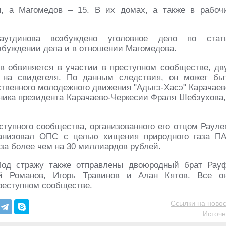
, а Магомедов – 15. В их домах, а также в рабоч
аутдинова возбуждено уголовное дело по стат
збуждении дела и в отношении Магомедова.
в обвиняется в участии в преступном сообществе, дв
 на свидетеля. По данным следствия, он может бы
твенного молодежного движения "Адыгэ-Хасэ" Карачаев
ника президента Карачаево-Черкесии Фраля Шебзухова,
тупного сообщества, организованного его отцом Рауле
ганизовал ОПС с целью хищения природного газа П
газа более чем на 30 миллиардов рублей.
Под стражу также отправлены двоюродный брат Рау
ай Романов, Игорь Травинов и Алан Кятов. Все о
реступном сообществе.
Ссылки на новос
Источн