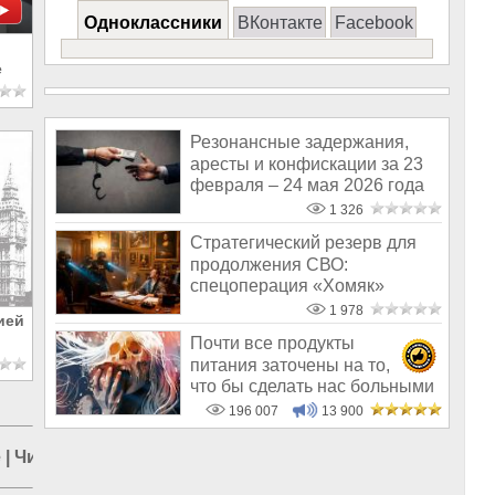
Одноклассники
ВКонтакте
Facebook
е
Резонансные задержания,
аресты и конфискации за 23
февраля – 24 мая 2026 года
1 326
Стратегический резерв для
продолжения СВО:
спецоперация «Хомяк»
распотрошила кубышк
1 978
ией
Почти все продукты
питания заточены на то,
что бы сделать нас больными
и бесплодным
196 007
13 900
е
|
Чистка кадров в России
|
Путин в России