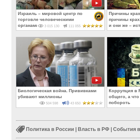
Израиль – мировой центр по
Причины крах
торговле человеческими
причины крах
органами
и они же – ис
3 015 130
111 055
Биологическая война. Прививками
Коррупция в 
убивают миллионы
общего, а что
побороть
504 598
43 650
Политика в России
|
Власть в РФ
|
События в