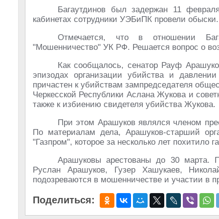
Багаутдинов был задержан 11 февраля
кабинетах сотрудники УЭБиПК провели обыски.
Отмечается, что в отношении Баг
"Мошенничество" УК РФ. Решается вопрос о во
Как сообщалось, сенатор Рауф Арашуко
эпизодах организации убийства и давлении
причастен к убийствам зампредседателя общес
Черкесской Республики Аслана Жукова и совет
также к избиению свидетеля убийства Жукова.
При этом Арашуков являлся членом прес
По материалам дела, Арашуков-старший ор
"Газпром", которое за несколько лет похитило 
Арашуковы арестованы до 30 марта. 
Руслан Арашуков, Гузер Хашукаев, Никол
подозреваются в мошенничестве и участии в п
Поделиться: