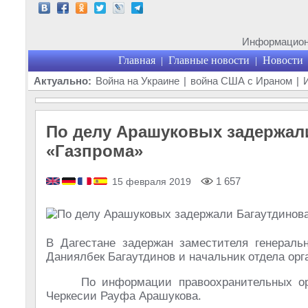
Информационн
Главная
Главные новости
Новости
|
|
Актуально:
Война на Украине
|
война США с Ираном
|
По делу Арашуковых задержали
«Газпрома»
1 657
15 февраля 2019
В Дагестане задержан заместителя генераль
Даниялбек Багаутдинов и начальник отдела орг
По информации правоохранительных ор
Черкесии Рауфа Арашукова.