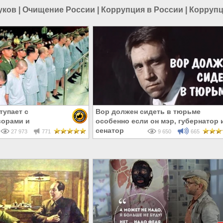
уков
|
Очищение России
|
Коррупция в России
|
Коррупц
тупает с
Вор должен сидеть в тюрьме
ворами и
особенно если он мэр, губернатор 
ами, бежавшими на
сенатор
27 973
771
9 650
665