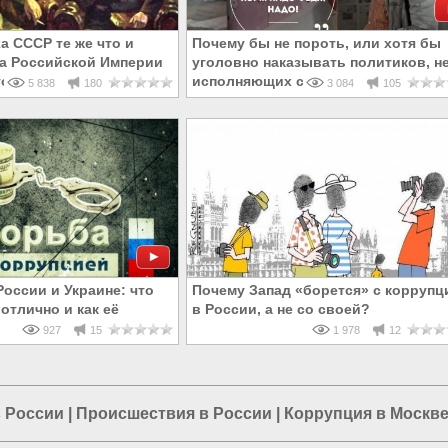
а СССР те же что и
Почему бы не пороть, или хотя бы
а Российской Империи
уголовно наказывать политиков, н
точник рисков для РФ
исполняющих свои обещания
5 838
180
3 084
105
России и Украине: что
Почему Запад «борется» с коррупц
 отлично и как её
в России, а не со своей?
927
15
1 978
12
 России
|
Происшествия в России
|
Коррупция в Москв