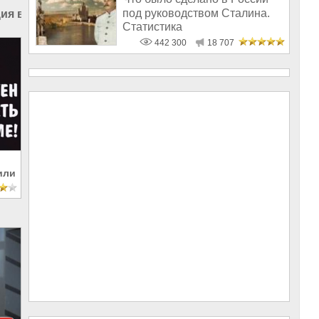
под руководством Сталина.
ия в Дагестане
|
Бизнес в России
|
Бизнес России
Статистика
442 300
18 707
или