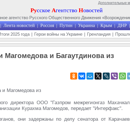
Дополнительные 
Ру
сское
А
гентство
Н
овостей
ое агентство Русского Общественного Движения «Возрождение
Лента новостей
Россия
Путин
Украина
Крым
ДНР
|
|
|
|
|
|
|
Итоги 2025 года
|
Герои войны на Украине
|
Гренландия
|
Прошло
 Магомедова и Багаутдинова из
ного директора ООО "Газпром межрегионгаз Махачкал
анизации Курахма Магомедов, передает "Интерфакс".
ганов, они задержаны по делу сенатора от Карачаев