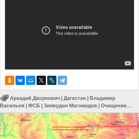
Аркадий Дворкович
|
Дагестан
|
Владимир
Васильев
|
ФСБ
|
Зиявудин Магомедов
|
Очищение
России
|
Чистка кадров
|
Бизнес в России