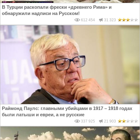
В Турции раскопали фрески «древнего Рима» и
обнаружили надписи на Русском!
612 454
31 323
Раймонд Паулс: главными убийцами в 1917 – 1918 годах
были латыши и евреи, а не русские
337 925
21 903