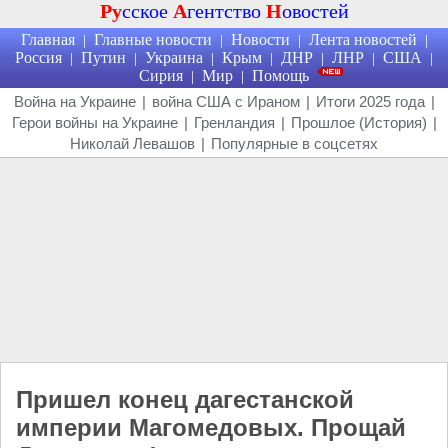
Ру
сское
А
гентство
Н
овостей
Главная
Главные новости
Новости
Лента новостей
|
|
|
|
Россия
Путин
Украина
Крым
ДНР
ЛНР
США
|
|
|
|
|
|
|
Сирия
Мир
Помощь
|
|
Война на Украине
|
война США с Ираном
|
Итоги 2025 года
|
Герои войны на Украине
|
Гренландия
|
Прошлое (История)
|
Николай Левашов
|
Популярные в соцсетях
Пришел конец дагестанской
империи Магомедовых. Прощай