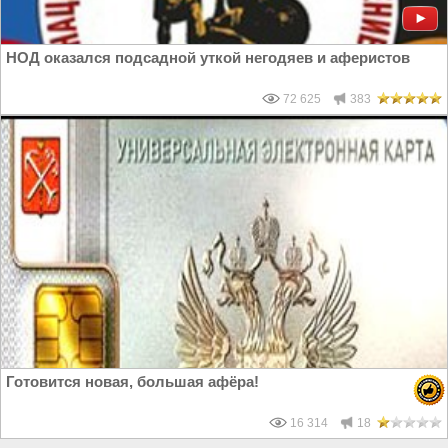
НОД оказался подсадной уткой негодяев и аферистов
72 625
383
Готовится новая, большая афёра!
16 314
18