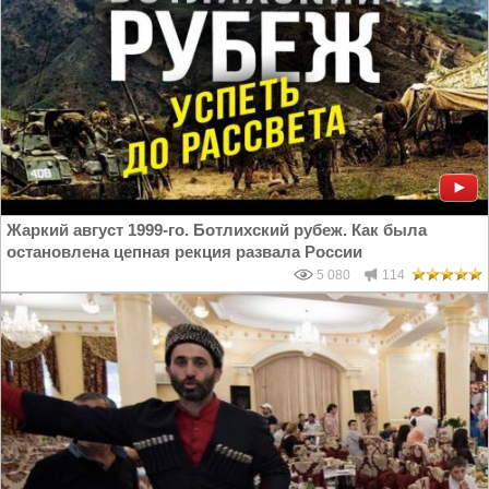
Жаркий август 1999-го. Ботлихский рубеж. Как была
остановлена цепная рекция развала России
5 080
114