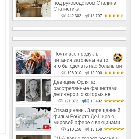
под руководством Сталина.
Статистика
442 302
18 707
Почти все продукты
питания заточены на то,
что бы сделать нас больными
и бесплодным
196 010
13 900
Девицкие Орлята:
расстрелянные фашистами
дети-герои, о которых не
рассказывают в шк
121 872
13 492
Отвакцинены. Запрещенный
фильм Роберта Де Ниро о
мировой афере с вакцинами
210 158
13 168
США давно травят россиян