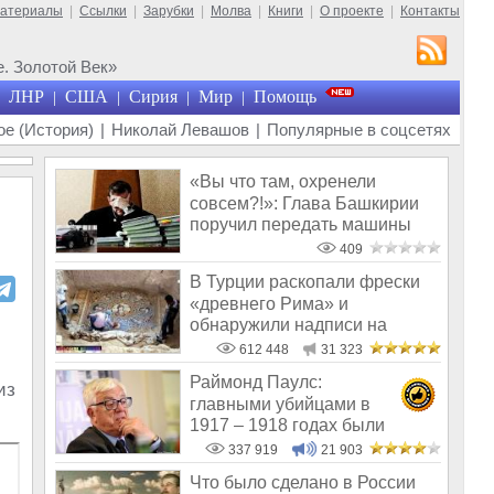
материалы
|
Ссылки
|
Зарубки
|
Молва
|
Книги
|
О проекте
|
Контакты
. Золотой Век»
ЛНР
США
Сирия
Мир
Помощь
|
|
|
|
е (История)
|
Николай Левашов
|
Популярные в соцсетях
«Вы что там, охренели
совсем?!»: Глава Башкирии
поручил передать машины
мэрии «Защи
409
В Турции раскопали фрески
«древнего Рима» и
обнаружили надписи на
Русском!
612 448
31 323
Раймонд Паулс:
из
главными убийцами в
1917 – 1918 годах были
латыши и евреи, а не русс
337 919
21 903
Что было сделано в России