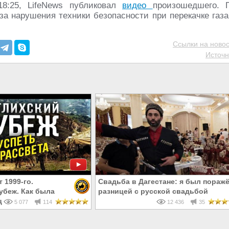
8:25, LifeNews публиковал
видео
произошедшего. 
за нарушения техники безопасности при перекачке газа
Ссылки на новос
Источн
 1999-го.
Свадьба в Дагестане: я был пораж
убеж. Как была
разницей с русской свадьбой
цепная рекция развала
5 077
114
12 436
35