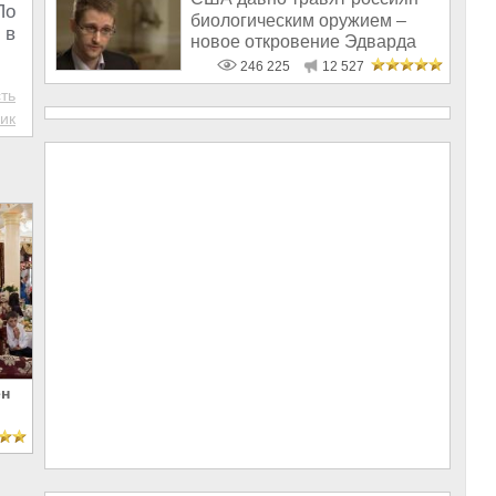
По
биологическим оружием –
 в
новое откровение Эдварда
Сноудена
246 225
12 527
ть
ик
ён