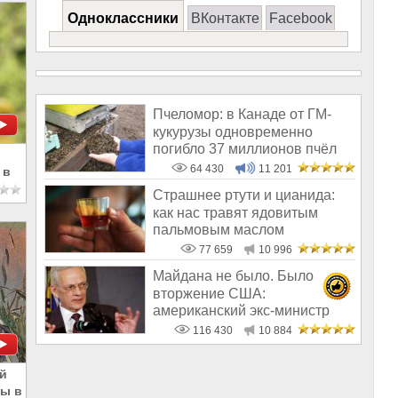
Одноклассники
ВКонтакте
Facebook
Пчеломор: в Канаде от ГМ-
кукурузы одновременно
погибло 37 миллионов пчёл
64 430
11 201
 в
Страшнее ртути и цианида:
как нас травят ядовитым
пальмовым маслом
77 659
10 996
Майдана не было. Было
вторжение США:
американский экс-министр
написал открытое пись
116 430
10 884
ой
пы в