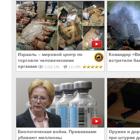
Израиль – мировой центр по
Командир «Вит
торговле человеческими
встретили ба
органами
3 015 136
111 055
Биологическая война. Прививками
Оружие и дор
убивают миллионы
при штурме д