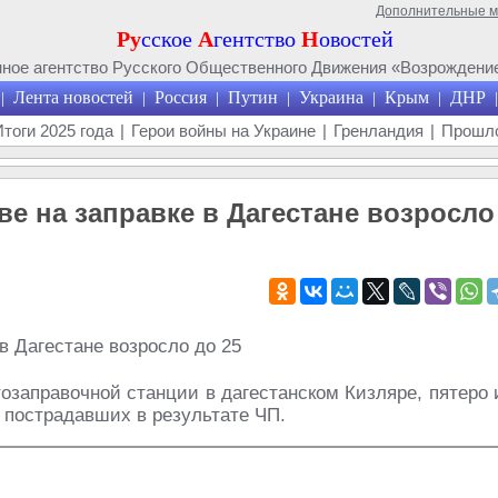
Дополнительные 
Ру
сское
А
гентство
Н
овостей
ое агентство Русского Общественного Движения «Возрождение
Лента новостей
Россия
Путин
Украина
Крым
ДНР
|
|
|
|
|
|
|
Итоги 2025 года
|
Герои войны на Украине
|
Гренландия
|
Прошло
е на заправке в Дагестане возросло
тозаправочной станции в дагестанском Кизляре, пятеро 
 пострадавших в результате ЧП.