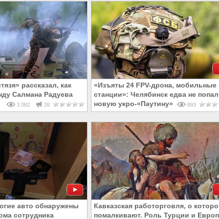
язя» рассказал, как
«Изъяты 24 FPV-дрона, мобильные
нду Салмана Радуева
станции»: Челябинск едва не попал
новую укро-«Паутину»
3 082
26
893
огие авто обнаружены
Кавказская работорговля, о котор
ома сотрудника
помалкивают. Роль Турции и Евро